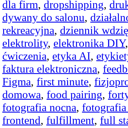
dla firm
,
dropshipping
,
dru
dywany do salonu
,
działaln
rekreacyjna
,
dziennik wdzię
elektrolity
,
elektronika DIY
ćwiczenia
,
etyka AI
,
etykiet
faktura elektroniczna
,
feedb
Figma
,
first minute
,
fizjopr
domowa
,
food pairing
,
fort
fotografia nocna
,
fotografi
frontend
,
fulfillment
,
full s