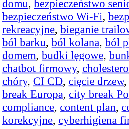
domu
,
bezpieczeństwo seni
bezpieczeństwo Wi-Fi
,
bezp
rekreacyjne
,
bieganie trail
ból barku
,
ból kolana
,
ból 
domem
,
budki lęgowe
,
bun
chatbot firmowy
,
cholestero
chóry
,
CI CD
,
cięcie drzew
break Europa
,
city break Po
compliance
,
content plan
,
c
korekcyjne
,
cyberhigiena f