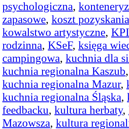
psychologiczna
,
konteneryz
zapasowe
,
koszt pozyskania
kowalstwo artystyczne
,
KP
rodzinna
,
KSeF
,
księga wie
campingowa
,
kuchnia dla si
kuchnia regionalna Kaszub
kuchnia regionalna Mazur
,
kuchnia regionalna Śląska
,
feedbacku
,
kultura herbaty
,
Mazowsza
,
kultura regiona