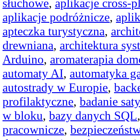
słuchowe
,
aplikacje cross-p
aplikacje podróżnicze
,
apli
apteczka turystyczna
,
archit
drewniana
,
architektura sy
Arduino
,
aromaterapia do
automaty AI
,
automatyka g
autostrady w Europie
,
back
profilaktyczne
,
badanie saty
w bloku
,
bazy danych SQL
pracownicze
,
bezpieczeńst