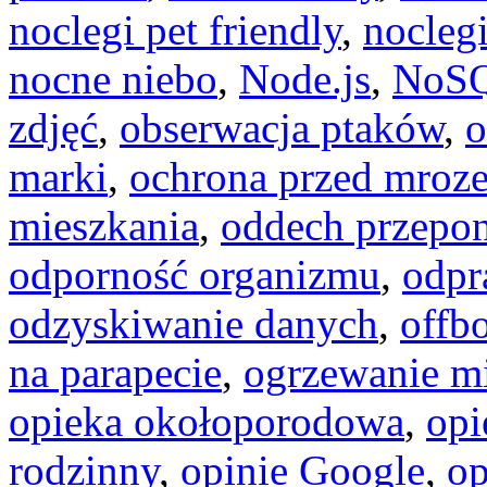
noclegi pet friendly
,
noclegi
nocne niebo
,
Node.js
,
NoS
zdjęć
,
obserwacja ptaków
,
o
marki
,
ochrona przed mroz
mieszkania
,
oddech przepo
odporność organizmu
,
odpr
odzyskiwanie danych
,
offb
na parapecie
,
ogrzewanie mi
opieka okołoporodowa
,
opi
rodzinny
,
opinie Google
,
op