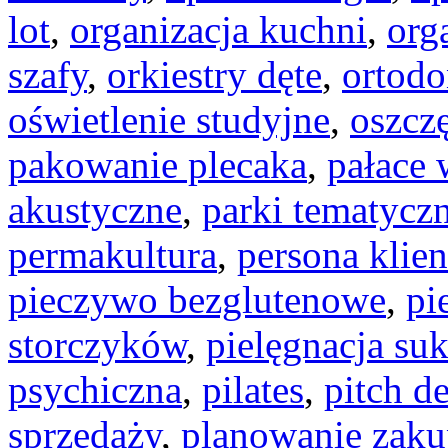
lot
,
organizacja kuchni
,
org
szafy
,
orkiestry dęte
,
ortodo
oświetlenie studyjne
,
oszcz
pakowanie plecaka
,
pałace 
akustyczne
,
parki tematycz
permakultura
,
persona klien
pieczywo bezglutenowe
,
pi
storczyków
,
pielęgnacja su
psychiczna
,
pilates
,
pitch d
sprzedaży
,
planowanie zak