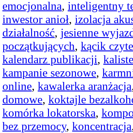
emocjonalna
,
inteligentny t
inwestor anioł
,
izolacja aku
działalność
,
jesienne wyjaz
początkujących
,
kącik czyte
kalendarz publikacji
,
kalist
kampanie sezonowe
,
karmni
online
,
kawalerka aranżacja
domowe
,
koktajle bezalko
komórka lokatorska
,
kompo
bez przemocy
,
koncentracja