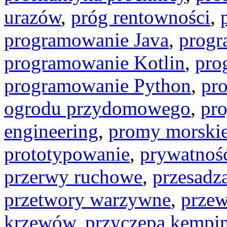
urazów
,
próg rentowności
,
programowanie Java
,
progr
programowanie Kotlin
,
pro
programowanie Python
,
pr
ogrodu przydomowego
,
pro
engineering
,
promy morski
prototypowanie
,
prywatność
przerwy ruchowe
,
przesadza
przetwory warzywne
,
przew
krzewów
,
przyczepa kempi