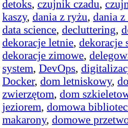
detoks
,
czujnik czadu
,
czuj
kaszy
,
dania z ryżu
,
dania z
data science
,
decluttering
,
d
dekoracje letnie
,
dekoracje
dekoracje zimowe
,
delegow
system
,
DevOps
,
digitalizac
Docker
,
dom letniskowy
,
d
zwierzętom
,
dom szkieleto
jeziorem
,
domowa bibliotec
makarony
,
domowe przetwo