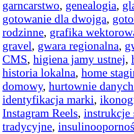
garncarstwo
,
genealogia
,
gl
gotowanie dla dwojga
,
goto
rodzinne
,
grafika wektorow
gravel
,
gwara regionalna
,
g
CMS
,
higiena jamy ustnej
,
historia lokalna
,
home stagi
domowy
,
hurtownie danych
identyfikacja marki
,
ikonog
Instagram Reels
,
instrukcj
tradycyjne
,
insulinooporno