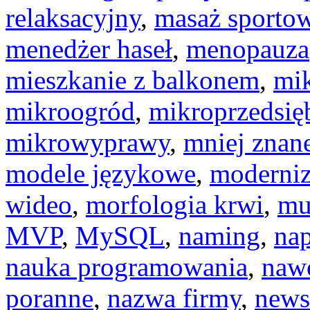
relaksacyjny
,
masaż sporto
menedżer haseł
,
menopauza
mieszkanie z balkonem
,
mik
mikroogród
,
mikroprzedsię
mikrowyprawy
,
mniej znan
modele językowe
,
moderniz
wideo
,
morfologia krwi
,
mu
MVP
,
MySQL
,
naming
,
na
nauka programowania
,
naw
poranne
,
nazwa firmy
,
newsl