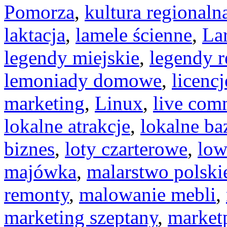
Pomorza
,
kultura regionaln
laktacja
,
lamele ścienne
,
La
legendy miejskie
,
legendy r
lemoniady domowe
,
licencj
marketing
,
Linux
,
live com
lokalne atrakcje
,
lokalne ba
biznes
,
loty czarterowe
,
low
majówka
,
malarstwo polski
remonty
,
malowanie mebli
,
marketing szeptany
,
market